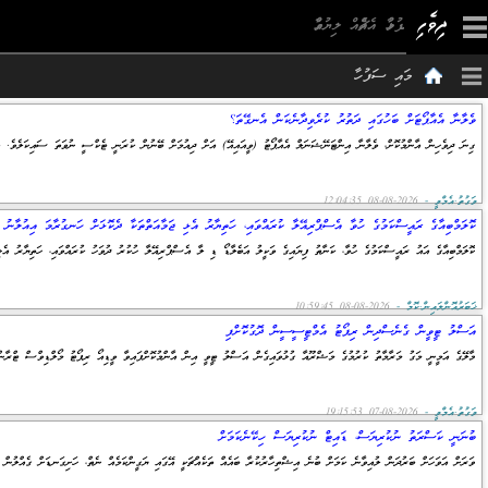
×
މައި ސަފުހާ
ވެލާނާ އެއާޕޯޓަށް ބަހުގައި ދަތުރު ކުރެވިދާނެކަން އެނގޭތަ؟
ގިނަ ދިވެހިން އާންމުކޮށް، ވެލާނާ އިންޓަނޭޝަނަލް އެއާޕޯޓު (ވީއައިއޭ) އަށް ދިއުމަށް ބޭނުން ކުރަނީ ޓެކްސީ ނުވަތަ ސައިކަލެވެ. އ
ވަގުތު.އެމްވީ -
2026-08-08 12:04:35
ކޮލަމްބިއާގެ ރައީސްކަމުގެ ހުވާ އެސްޕްރިއޭލާ ކުރައްވައި، ހަތިޔާރު އެޅި ޖަމާއަތްތަކާ ދެކޮޅަށް ހަނގުރާމަ އިއުލާނު ކ
ކޮލަމްބިއާގެ އައު ރައީސްކަމުގެ ހުވާ، ކަނާތު ފިޔައިގެ ވަކީލު އަބެލާޑޯ ޑި ލާ އެސްޕްރިއޭލާ ހުކުރު ދުވަހު ކުރައްވައި، ހަތިޔާރު އެ
ޚަބަރުއޮންލައިން.ކޮމް -
2026-08-08 10:59:45
އަސްލު ޓީވީން ގެނެސްދިން ރިޕޯޓު އެމްޓީސީސީން ދޮގުކޮށްފި
މާލޭގެ އަމީނީ މަގު މަރާމާތު ކުރުމުގެ މަޝްރޫއާ ގުޅުވައިގެން އަސްލު ޓީވީ އިން އާންމުކޮށްފައިވާ ވީޑިއޯ ރިޕޯޓު މޯލްޑިވްސް ޓްރ
ވަގުތު.އެމްވީ -
2026-08-07 19:15:53
ބުނަނީ ކަސްރަތު ނުކުރިޔަސް، ޑައިޓް ނުކުރިޔަސް ހިކޭނެކަމަށް
ވަރަށް އަވަހަށް ބަރުދަން ލުއިވާނެ ކަމަށް ބުނެ އިޝްތިހާރުކުރާ ބައެއް ތަކެއްޗަކީ އޭގައި ޔަގީންކަމެއް ނެތް، ހަށިގަނޑަށް ގެއްލުން ލ