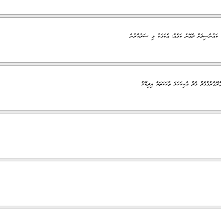
 ކައުންސިލަށް ދެވޭނެ ކަމެއް؛ އެކަމަކު މި ސަރުކާރުން
ގްރާމާމެދު މެދު އެކިކަހަލަ ވާހަކަތައް އިދިކޮޅު