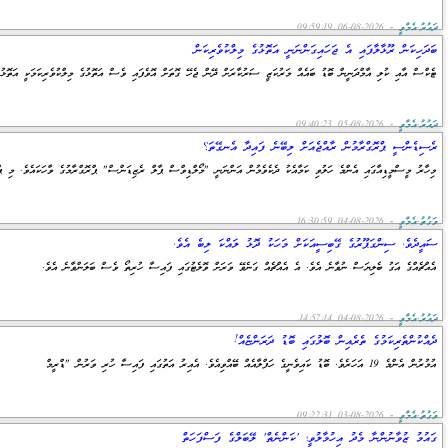
ދައުރު.އެމްވީ -
2026-08-06 09:59:19
ބަދަހިކަން ރޫޅާލާފައި އެ ޖަހައިގަންނަނީ އަތޮޅުގެ މިލްކުވެރިކަން
ޓެކްސް އާއި ކުލި އާމްދަނީން ބޮޑު ބައެއް މަރުކަޒީ ސަރުކާރަށް ދޭން ޖެހޭ ގޮތަށް އޮވެފައި ވެސް އަތޮޅުގެ މިލްކުވެރިކަމަކީ އަތޮޅު
ދައުރު.އެމްވީ -
2026-08-05 09:40:23
ރެސިޑެންސީ ޕްރޮގްރާމުން ރާއްޖެއަށް ލިބޭނެ ފައިދާ އެނގޭތަ؟
މިހާރު މީސްމީޑިއާގައި އެންމެ ހަލުވި ކަމާއެކު ދެކެވެމުން އަންނަނީ "މޯލްޑިވްސް ޕާލް ރެޒިޑަންސް" ޕްރޮގްރާމުގެ ވާހަކައެވެ. މި ޕްރޮ
ވަގުތު.އެމްވީ -
2026-08-04 16:30:59
ސައީދެވެ. ސިންގަޕޫރުގެ ގޭބިސީއަކަށް މަހަކު ދޮޅު ލައްކަ ލިބެ އެވެ.
އެއްޗެއްގެ އަގު ބެލިޔަސް ނުވާނެ އެވެ. އެ އެއްޗެއް ގަނެވޭ ވަރަށް ވޮލެޓުގައި ފައިސާ ހުރިތޯ ވެސް ބަލަންވާނެ އެވެ.
ދައުރު.އެމްވީ -
2026-08-04 14:57:14
ދެއްކުންތެރިކަމުގެ ތެރެއިން ބޮލުގައި ބޮޑު ދަރަންޏެއް!
އުމުރުން އެންމެ 19 އަހަރެވެ. ބޮޑު ކައިވެނީގެ ހަފްލާއެއް ބޭއްވިއެވެ. އެއިރު އަތުގައި ފައިސާ ހުރި ވަރުން "ޑްރީމް
ވަގުތު.އެމްވީ -
2026-08-03 09:22:31
ގައުމު ޒުވާނުންނާ މެދު އިހުމާލުވީ؛ 'ކަންނެތް' ލޭބަލްގެ ފަސްފަހަތް