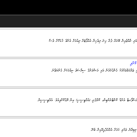
ަދި ރާއްޖެއިން ބޭރަށް ފުރާ ގިނަ ދިވެހިން އެއާޕޯޓަށް ދިއުމަށް އެންމެ ކުޑަކޮށް ވެސް
ޮށްފި
ޅި ޖަމާއަތްތަކާއެކު ގެންގުޅެމުން އައި މަޝްވަރާގެ ސިޔާސަތު ނިމުމަކަށް ގެންނަވާނެ
ާންސްޕޯރޓް އެންޑް ކޮންޓްރެކްޓިންގ ކޮމްޕެނީ (އެމްޓީސީސީ) އިން ދޮގުކޮށްފިއެވެ. އެމްޓީސީސީން
ިބިދާނެ ތަކެތި ކަމަށް އެމްއެފްޑީއޭއިން ބުނޭ