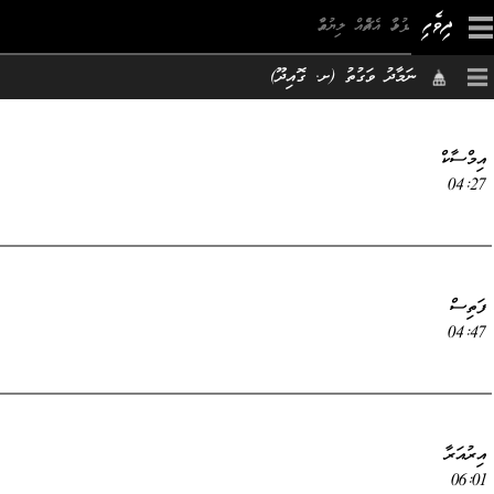
×
ނަމާދު ވަގުތު (ށ. ގޮއިދޫ)
އިމްސާކް
04:27
ފަތިސް
04:47
އިރުއަރާ
06:01