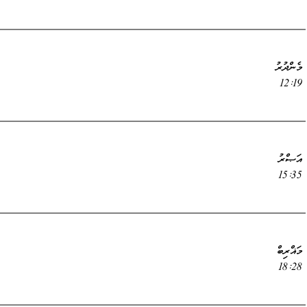
މެންދުރު
12:19
އަޞްރު
15:35
މަޣްރިބް
18:28