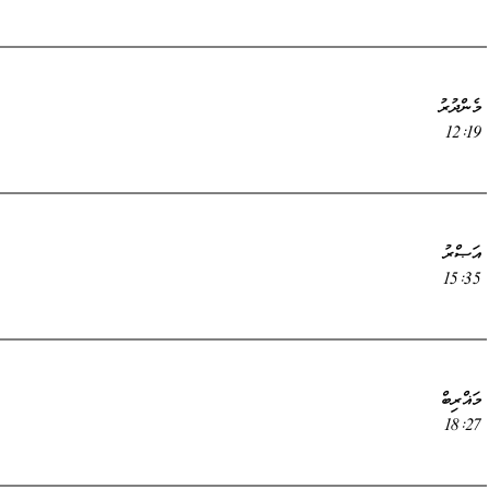
މެންދުރު
12:19
އަޞްރު
15:35
މަޣްރިބް
18:27