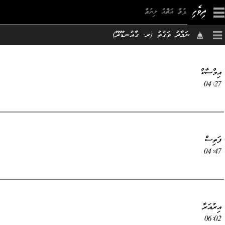
×
ނަމާދު ވަގުތު (ރ. ގާއުނޑޫދޫ)
އިމްސާކް
04:27
ފަތިސް
04:47
އިރުއަރާ
06:02