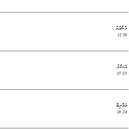
މެންދުރު
12:18
އަޞްރު
15:35
މަޣްރިބް
18:24