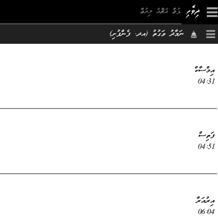
×
ނަމާދު ވަގުތު (އދ. ފެންފުށި)
އިމްސާކް
04:31
ފަތިސް
04:51
އިރުއަރާ
06:04