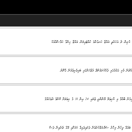
ކުރިން، ދެ އަހަރުވީ ޣައްޒާ ހަނގުރާމަ ހުއްޓައިލަން، ޣައްޒާ ހިންގާ ހަމާސްއާއެކު
ކާތުން މުޅި ގައުމުގައި ފުޅާކުރަމުންދާ މުޒާހަރާގައި ބައިވެރިވުމުން ގާނޫނު
ާނީ ޖުލައި 24 އިން 31 ގެ ނިޔަލަށް ކޮންމެ ދުވަހެއްގެ
ައެއް މީހުން މިހާރު ސަލާ،މަތްކުރެވެން ފަށައިފައިވާ ކަމަށާއި އޭގެ ތެރެއިން ފަސް