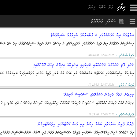
×
ޚަބަރާއި މައުލޫމާތު
ޣައްޒާއަށް ދިން ހަމަލާއެއްގައި 6 މެންބަރުންގެ އާއިލާއެއް ޝަހީދުވެއްޖެ
އިސްރާއީލުން ޣައްޒާއަށް ދިން ވައިގެ ހަމަލާއެއްގައި ދެމަފިރިންނާއި އެ މީހުންގެ ހަތަރު ދަރިން ޝަހީދުވެއްޖެއެވެ. މީގެ ނުވަ މަސް 
އަދިވެސް.އެމްވީ -
2026-07-22 20:26:00
ކުރަފި ޕާޓީ ހަރަކާތުގެ މުޒާހަރާގައި ބައިވެރިވި އިންޑިއާގެ އިދިކޮޅު ލީޑަރު ދޫކޮށްލައިފި
އިންޑިއާގެ އިމްތިހާންތަކުގައި ހަމަނުޖެހޭ ކަންތައްތަކެއް ހުރި ކަމަށް ބުނެ ކުރަފި ޕާޓީގެ ނަމުގައި އުފައްދައިފައިވާ ދަރިވަރުންގެ ހަރަ
އަދިވެސް.އެމްވީ -
2026-07-22 19:12:52
މިނިވަން ދުވަހާ ގުޅިގެން ހުޅުމާލޭގައި "ސައްބީސް ކާނިވަލް"
މިނިވަން ދުވަހާ ގުޅިގެން ހުޅުމާލޭގައި "ސައްބީސް ކާނިވަލް" ބޭއްވުމަށް ނިންމައިފިއެވެ. އޮފިޝަލް އިވެންޓްސް އަދި އެޗްޑީސީ ގުޅިގެން ބާއްވާ މި ކާނިވަލް އޮންނ
އަދިވެސް.އެމްވީ -
2026-07-22 16:33:10
ފެތުނު ފެރީން ސަލާމަތްވި ބައެއް މީހުން ތިބީ މަސް ކޮށްޓެއްގައި ހިފަހައްޓައިގެން
މީގެ ހަފުތާއެއް ކުރިން އިންޑޮނޭޝިއާގެ ސުލަވެސީ ޖަޒީރާގެ އައްސޭރިފަށުން ފެތުނު ފެރީ، ކޭ.އެމް. ނޫރުލްސަލްސާއިން ދަތުރުކުރި ބ