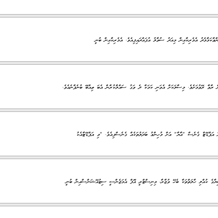
ވާކަމާމެދު އެމެރިކާއިން މިއަދު ސުވާލު އުފައްދައިފިއެވެ. އެމެރިކާއިން ބުނީ
ް ރާވާ ރޭވުމަށެވެ. މިސާލަކަށް އެވަނި ކަމަކާ ދެ ވަގު ސައްލާކުރާން އެބަ ތިއްބޭ ބުނެފާނެއެވެ.
ަށް އަޕްޑޭޓް ގެނެސް "އާޔާ" އަށް މުހިންމު ބަދަލުތަކެއް ގެނެސްފިއެވެ. "މި އަޕްޑޭޓާއެކު