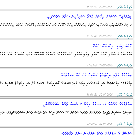
އަދިވެސް.އެމްވީ -
2026-07-22 16:25:20
ޑިޕްލޮމެޓިކް ހައްލަކަށް އީރާނުން އެދޭތޯ އެމެރިކާއިން ސުވާލު އުފައްދައިފި
މި ދިޔަ ފެބްރުއަރީގައި އެމެރިކާ-އިސްރާއީލު އިއްތިހާދުން އީރާނާ ދެކޮޅަށް ފެށި ހަނގުރާމައަށް ޑިޕްލޮމެޓިކް ހައްލެއް އީރާނުން ބޭނުން
އަދިވެސް.އެމްވީ -
2026-07-22 16:24:00
ކޮލަމް ދިވެހި: ތިން ގުރާ ސައްލާ
އަޅުގަނޑަށް ދަސްވެފައި އޮންނަ ގޮތުގައި، ދިވެހި ބަހުގައި "ސައްލާކުރުން" އާންމުކޮށް ބޭނުންކޮށް އުޅެނީ، ނުރަނގަޅު ކަމެއް ކުރާނ
އަދިވެސް.އެމްވީ -
2026-07-22 12:49:47
ބީއެމްއެލް އެޕާއި އިންޓަނެޓް ބޭންކިން އަށް ހެޔޮ ބަދަލުތަކެއް
ބީއެމްއެލްގެ ޚިދުމަތްތަކަށް އެދި ހުށަހެޅުމުގައި އިތުރު ލުއިފަސޭހަކަމެއް ހޯދައިދިނުމަށް، މޮބައިލް އެޕް އަދި އިންޓަނެޓް ބޭންކިން އ
އަދިވެސް.އެމްވީ -
2026-07-22 10:00:26
ވަލުތެރެއަށް ގެއްލުނު 79 އަހަރުގެ މީހަކު 9 ދުވަސް ފަހުން ސަލާމަތްކޮށްފި
ރަޝިޔާގެ ސަކަލީން ޖަޒީރާގެ ވަލުތެރެއަށް ގެއްލުނު އުމުރުން 79 އަހަރުގެ މީހަކު ނުވަ ދުވަސް ފަހުން ސަލާމަތްކޮށްފިއެވެ. ރަޝިޔާގެ ކުއްލި ހާލަތްތަކާ ބެހޭ ވުޒާރާ، މިނިސްޓްރީ އޮފް އެމަޖެންސީ ސިޓުއޭޝަންސްއިން ބުނީ
އަދިވެސް.އެމްވީ -
2026-07-21 22:20:23
ހަމާސްގެ އާ ލީޑަރާމެދު ޣައްޒާ ރަށްވެހިން ހިޔާލު ތަފާތުވެފައި